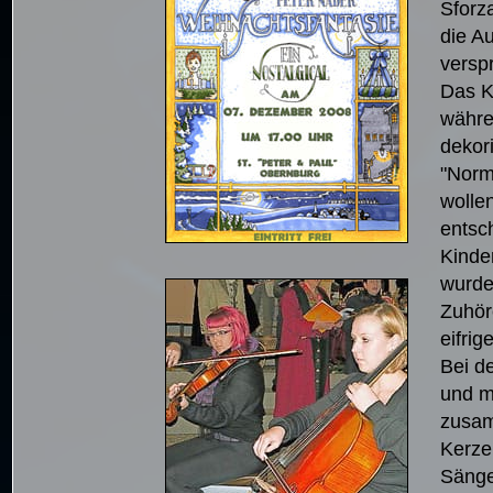
Sforz
die A
versp
Das K
währe
dekor
"Norm
wollen
entsc
Kinde
wurde
Zuhör
eifri
Bei d
und m
zusam
Kerze
Sänge